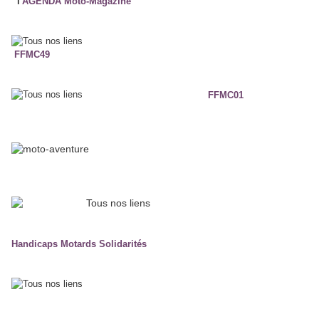
l'
AGENDA Moto-Magazine
FFMC49
FFMC01
Handicaps Motards Solidarités