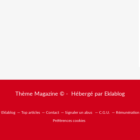
Thème Magazine © - Hébergé par
Eklablog
r Eklablog
Top articles
Contact
Signaler un abus
C.G.U.
Rémunération e
Préférences cookies