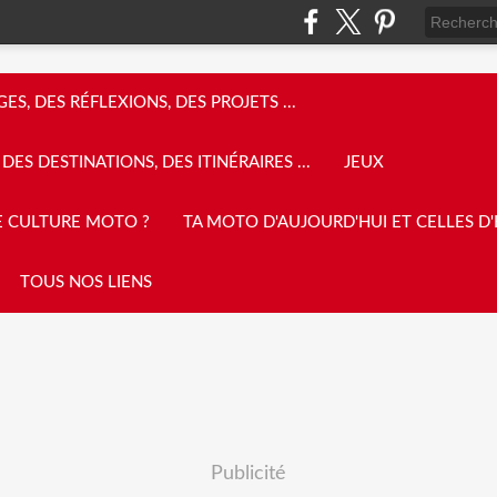
GES, DES RÉFLEXIONS, DES PROJETS ...
DES DESTINATIONS, DES ITINÉRAIRES ...
JEUX
E CULTURE MOTO ?
TA MOTO D'AUJOURD'HUI ET CELLES D'HI
TOUS NOS LIENS
Publicité