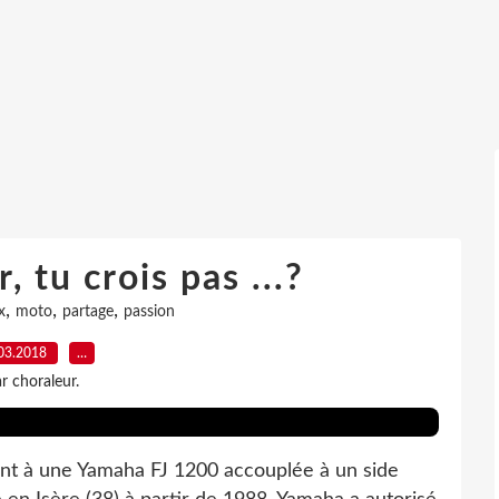
r, tu crois pas ...?
,
,
,
x
moto
partage
passion
03.2018
…
r choraleur.
ient à une Yamaha FJ 1200 accouplée à un side