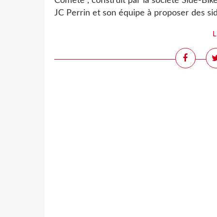
Comète , construit par la société Side-Bik
JC Perrin et son équipe à proposer des sid
L