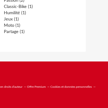
Passion
(2)
Classic-Bike
(1)
Humilité
(1)
Jeux
(1)
Moto
(1)
Partage
(1)
n droits d'auteur
Offre Premium
Cookies et données personnelles