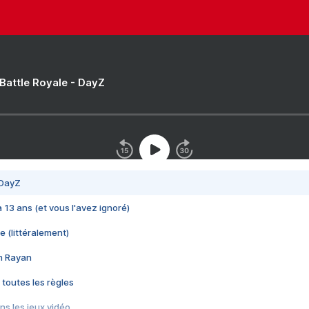
 Battle Royale - DayZ
 DayZ
 a 13 ans (et vous l'avez ignoré)
e (littéralement)
im Rayan
 toutes les règles
s les jeux vidéo