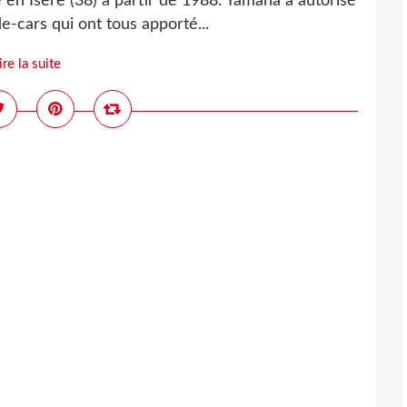
e en Isère (38) à partir de 1988. Yamaha a autorisé
e-cars qui ont tous apporté...
ire la suite