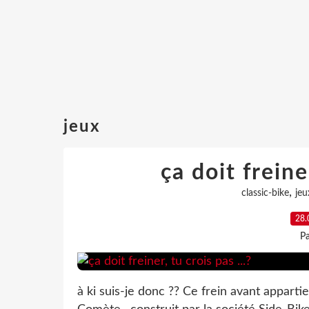
jeux
ça doit freine
,
classic-bike
jeu
28.
Pa
à ki suis-je donc ?? Ce frein avant appart